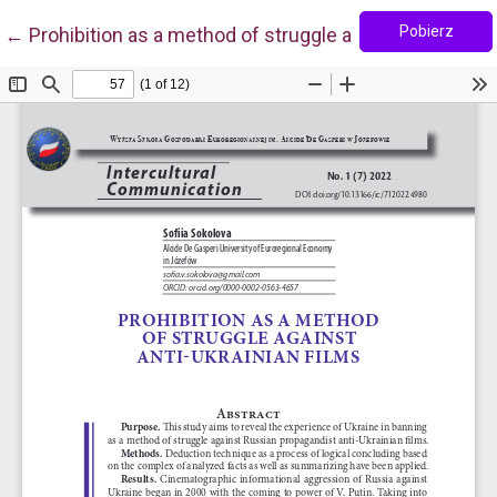
Pobie
Wróć do szczegółów artykułu
Pobierz
←
Prohibition as a method of struggle against anti-Ukrai