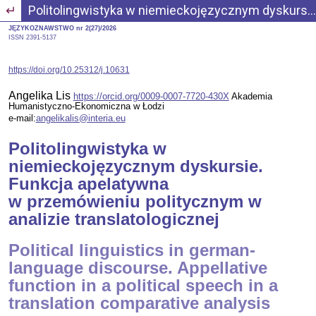
Wróć do szczegółów artykułu
Politolingwistyka w niemieckojęzycznym dyskursie. Funkcja apelatywna w przemówieniu politycznym w analizie translatologicznej