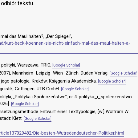
 odbiór tekstu.
 mal das Maul halten?, „Der Spiegel“,
land/kurt-beck-koennen-sie-nicht-einfach-mal-das-maul-halten-a-
i polityki, Warszawa: TRIO.
[Google Scholar]
2007), Mannheim–Leipzig–Wien–Zürich: Duden Verlag.
[Google Scholar]
 i jego patologie, Kraków: Księgarnia Akademicka.
[Google Scholar]
linguistik, Göttingen: UTB GmbH.
[Google Scholar]
lityki, „Polityka i Społeczeństwo”, nr 4, polityka_i_spoleczenstwo-
2026].
[Google Scholar]
rsetzungsmethode. Entwurf einer Texttypologie, [w:] Wolfram W.
tadt: Klett.
[Google Scholar]
article137029482/Die-besten-Wutredendeutscher-Politiker.html