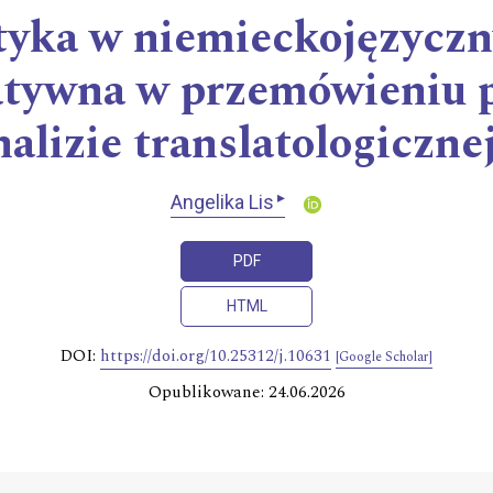
styka w niemieckojęzyczn
atywna w przemówieniu 
nalizie translatologiczne
▸
Angelika Lis
PDF
HTML
DOI:
https://doi.org/10.25312/j.10631
[Google Scholar]
Opublikowane: 24.06.2026