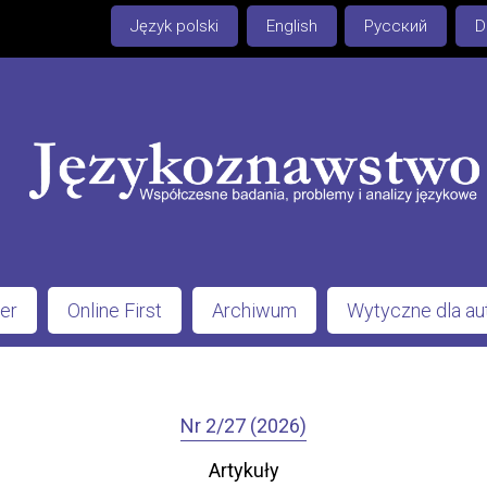
Język polski
English
Русский
D
er
Online First
Archiwum
Wytyczne dla a
Nr 2/27 (2026)
Artykuły