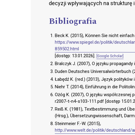
decyzji wpływających na strukturę i
Bibliografia
Beck K. (2015), Können Sie nicht einfach
https://www.spiegel.de/politik/deutsch
859502.html
[dostęp: 13.01.2026].
[Google Scholar]
Bralczyk J. (2007), O języku propagandy 
Duden Deutsches Universalwörterbuch (
Łabędź K. (red.) (2013), Język polityków
Niehr T. (2014), Einführung in die Polito
Ożóg K. (2007), O języku współczesnej po
r2007-t-n4-s103-111.pdf [dostęp 15.01.
Reiß K. (1981), Textbestimmung und Übe
(Hrsg.), Übersetzungwissenschaft, Darms
Steinmeier F.-W. (2015),
http://www.welt.de/politik/deutschland/