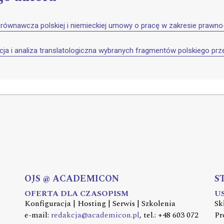
porównawcza polskiej i niemieckiej umowy o pracę w zakresie praw
cja i analiza translatologiczna wybranych fragmentów polskiego prz
OJS @ ACADEMICON
S
OFERTA DLA CZASOPISM
U
Konfiguracja | Hosting | Serwis | Szkolenia
Sk
e-mail:
redakcja@academicon.pl
, tel.: +48 603 072
Pr