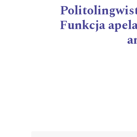
Politolingwi
Funkcja apel
a