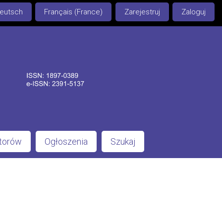
eutsch
Français (France)
Zarejestruj
Zaloguj
utorów
Ogłoszenia
Szukaj