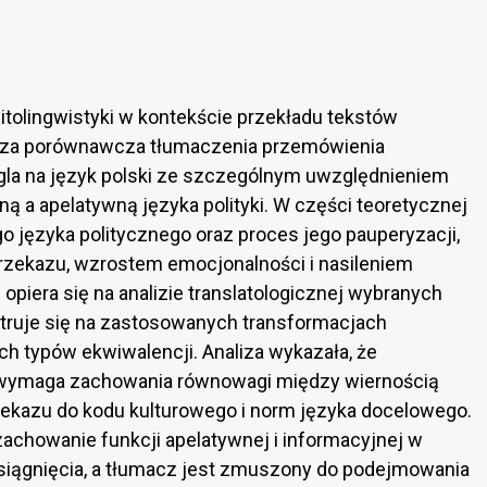
itolingwistyki w kontekście przekładu tekstów
aliza porównawcza tłumaczenia przemówienia
ogla na język polski ze szczególnym uwzględnieniem
ną a apelatywną języka polityki. W części teoretycznej
języka politycznego oraz proces jego pauperyzacji,
rzekazu, wzrostem emocjonalności i nasileniem
piera się na analizie translatologicznej wybranych
truje się na zastosowanych transformacjach
ch typów ekwiwalencji. Analiza wykazała, że
 wymaga zachowania równowagi między wiernością
kazu do kodu kulturowego i norm języka docelowego.
zachowanie funkcji apelatywnej i informacyjnej w
osiągnięcia, a tłumacz jest zmuszony do podejmowania