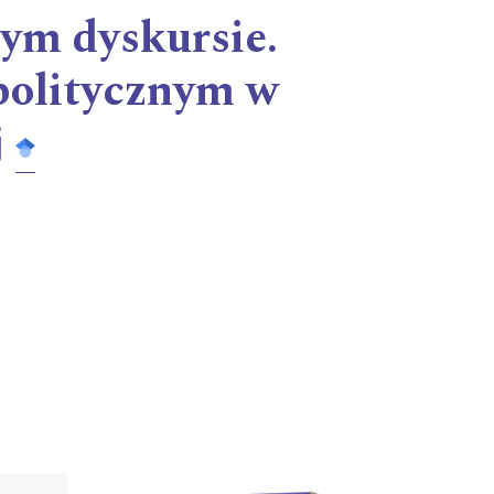
ym dyskursie.
politycznym w
j
Cover image