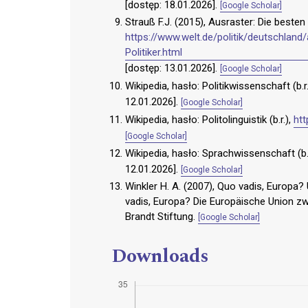
[dostęp: 18.01.2026].
[Google Scholar]
Strauß F.J. (2015), Ausraster: Die besten
https://www.welt.de/politik/deutschlan
Politiker.html
[dostęp: 13.01.2026].
[Google Scholar]
Wikipedia, hasło: Politikwissenschaft (b.r
12.01.2026].
[Google Scholar]
Wikipedia, hasło: Politolinguistik (b.r.),
htt
[Google Scholar]
Wikipedia, hasło: Sprachwissenschaft (b.
12.01.2026].
[Google Scholar]
Winkler H. A. (2007), Quo vadis, Europ
vadis, Europa? Die Europäische Union zw
Brandt Stiftung.
[Google Scholar]
Downloads