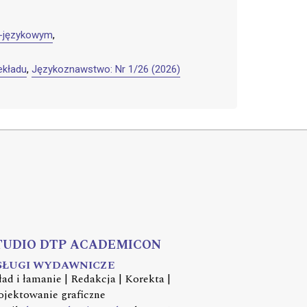
no-językowym
,
ekładu
,
Językoznawstwo: Nr 1/26 (2026)
TUDIO DTP ACADEMICON
SŁUGI WYDAWNICZE
ład i łamanie | Redakcja | Korekta |
ojektowanie graficzne