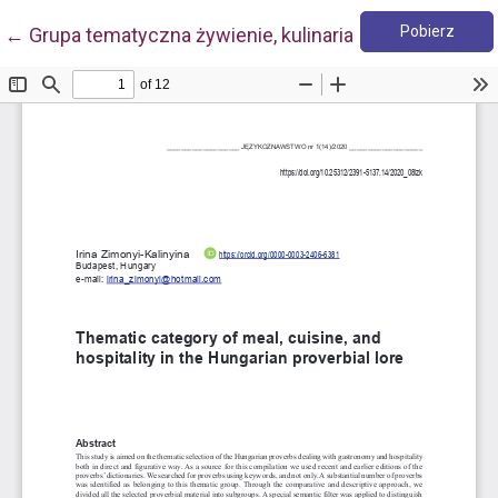
Pobie
Wróć do szczegółów artykułu
Pobierz
←
Grupa tematyczna żywienie, kulinaria, gościnność w