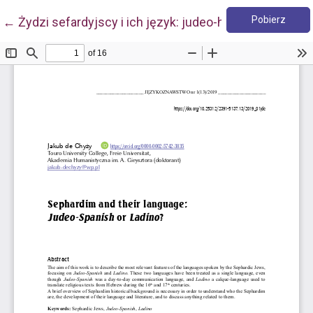
Pobie
Wróć do szczegółów artykułu
Pobierz
←
Żydzi sefardyjscy i ich język: judeo-hiszpański czy l