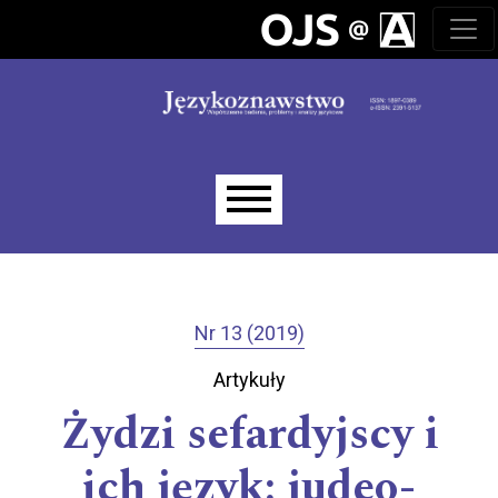
Przejdź do głównego menu
Przejdź do sekcji głównej
Przejdź do stopki
Main menu
Nr 13 (2019)
Artykuły
Żydzi sefardyjscy i
ich język: judeo-