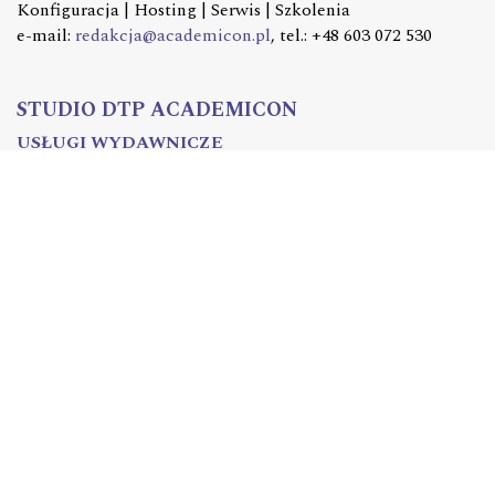
Konfiguracja | Hosting | Serwis | Szkolenia
e-mail:
redakcja@academicon.pl
, tel.: +48 603 072 530
STUDIO DTP ACADEMICON
USŁUGI WYDAWNICZE
Skład i łamanie | Redakcja | Korekta | Projektowanie
graficzne
e-mail:
dtp@academicon.pl
, tel.: +48 603 072 530