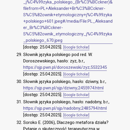
_j%C4%99zyka_polskiego_(Br%C3%BCckner)&
filefrom=PL+Aleksander+Br%C3%BCckner-
S%C5%82ownik+etymologiczny+j%C4%99zyka
+polskiego+601.jpeg#/media/File:PL_Aleksand
er_Br%C3%BCckner-
S%C5%82ownik_etymologiczny_j%C4%99zyka
_polskiego_670.jpeg
[dostęp: 25.04.2025].
[Google Scholar]
Słownik języka polskiego pod red. W.
Doroszewskiego, hasło: zyz, b.r.,
https://sjp.pwn.pl/doroszewski/zyz;5532345
[dostęp: 25.04.2025].
[Google Scholar]
Słownik języka polskiego, hasło: dziwny, b.r.,
https://sjp.pwn.pl/sjp/dziwny;2455974.html
[dostęp: 25.04.2025].
[Google Scholar]
Słownik języka polskiego, hasło: nadobny, b.r.,
https://sjp.pwn.pl/sjp/nadobny;2485794.html
[dostęp: 25.04.2025].
[Google Scholar]
Soroko E. (2006), Dlaczego metafora działa?
Pytanie o skuteczność terapeutyczną w