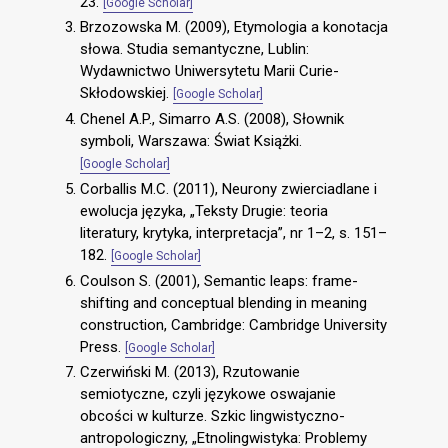
23.
[Google Scholar]
Brzozowska M. (2009), Etymologia a konotacja
słowa. Studia semantyczne, Lublin:
Wydawnictwo Uniwersytetu Marii Curie-
Skłodowskiej.
[Google Scholar]
Chenel A.P., Simarro A.S. (2008), Słownik
symboli, Warszawa: Świat Książki.
[Google Scholar]
Corballis M.C. (2011), Neurony zwierciadlane i
ewolucja języka, „Teksty Drugie: teoria
literatury, krytyka, interpretacja”, nr 1–2, s. 151–
182.
[Google Scholar]
Coulson S. (2001), Semantic leaps: frame-
shifting and conceptual blending in meaning
construction, Cambridge: Cambridge University
Press.
[Google Scholar]
Czerwiński M. (2013), Rzutowanie
semiotyczne, czyli językowe oswajanie
obcości w kulturze. Szkic lingwistyczno-
antropologiczny, „Etnolingwistyka: Problemy