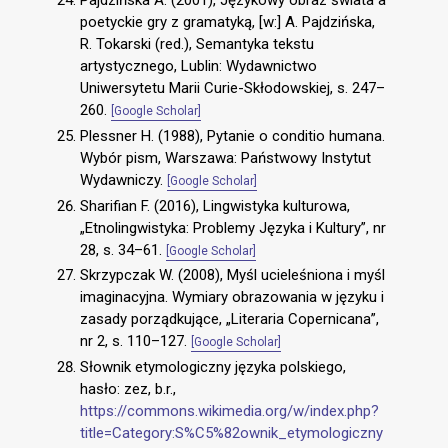
Pajdzińska A. (2001), Językowy obraz świata a
poetyckie gry z gramatyką, [w:] A. Pajdzińska,
R. Tokarski (red.), Semantyka tekstu
artystycznego, Lublin: Wydawnictwo
Uniwersytetu Marii Curie-Skłodowskiej, s. 247–
260.
[Google Scholar]
Plessner H. (1988), Pytanie o conditio humana.
Wybór pism, Warszawa: Państwowy Instytut
Wydawniczy.
[Google Scholar]
Sharifian F. (2016), Lingwistyka kulturowa,
„Etnolingwistyka: Problemy Języka i Kultury”, nr
28, s. 34–61.
[Google Scholar]
Skrzypczak W. (2008), Myśl ucieleśniona i myśl
imaginacyjna. Wymiary obrazowania w języku i
zasady porządkujące, „Literaria Copernicana”,
nr 2, s. 110–127.
[Google Scholar]
Słownik etymologiczny języka polskiego,
hasło: zez, b.r.,
https://commons.wikimedia.org/w/index.php?
title=Category:S%C5%82ownik_etymologiczny