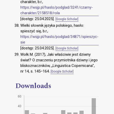
charakter, b.r.,
https://wsjp.pl/haslo/podglad/3241/czarny-
charakter/2158518/rola
[dostęp: 25.04.2025].
[Google Scholar]
Wielki słownik języka polskiego, hasło:
spieszyć się, b.r.,
https://wsjp.pl/haslo/podglad/34871/spieszyc-
sie
[dostęp: 25.04.2025].
[Google Scholar]
Wołk M. (2017), Jaki właściwie jest dziwny
świat? O znaczeniu przymiotnika dziwny i jego
bliskoznaczników, „Linguistica Copernicana”,
nr 14, s. 145–164.
[Google Scholar]
Downloads