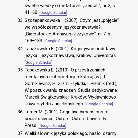
świetle wiedzy o metaforze, „Gestalt”, nr 2, s.
41–60.
[Google Scholar]
Szczepankowska I. (2007), Czym jest „pojęcie”
we współczesnym językoznawstwie?,
„Białostockie Archiwum Językowe”, nr 7, s.
169–183.
[Google Scholar]
Tabakowska E. (2001), Kognitywne podstawy
języka i językoznawstwa, Kraków: Universitas.
[Google Scholar]
Tabakowska E. (2010), O przestrzeniach
mentalnych i interpretacji tekstów, [w:] J.
Górnikiewicz, H. Grzmil-Tylutki, I. Piehnik (red.),
W poszukiwaniu znaczeń. Studia dedykowane
Marceli Świątkowskiej, Kraków: Wydawnictwo
Uniwersytetu Jagiellońskiego.
[Google Scholar]
Turner M. (2001), Cognitive dimensions of
social science, Oxford: Oxford University
Press.
[Google Scholar]
Wielki słownik języka polskiego, hasło: czarny