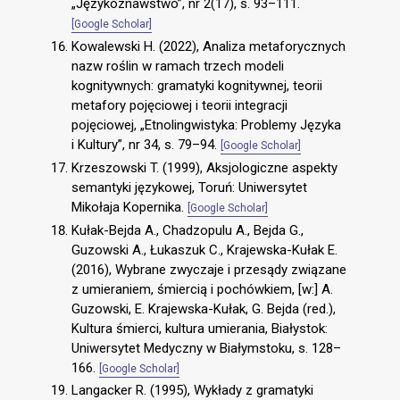
„Językoznawstwo”, nr 2(17), s. 93–111.
[Google Scholar]
Kowalewski H. (2022), Analiza metaforycznych
nazw roślin w ramach trzech modeli
kognitywnych: gramatyki kognitywnej, teorii
metafory pojęciowej i teorii integracji
pojęciowej, „Etnolingwistyka: Problemy Języka
i Kultury”, nr 34, s. 79–94.
[Google Scholar]
Krzeszowski T. (1999), Aksjologiczne aspekty
semantyki językowej, Toruń: Uniwersytet
Mikołaja Kopernika.
[Google Scholar]
Kułak-Bejda A., Chadzopulu A., Bejda G.,
Guzowski A., Łukaszuk C., Krajewska-Kułak E.
(2016), Wybrane zwyczaje i przesądy związane
z umieraniem, śmiercią i pochówkiem, [w:] A.
Guzowski, E. Krajewska-Kułak, G. Bejda (red.),
Kultura śmierci, kultura umierania, Białystok:
Uniwersytet Medyczny w Białymstoku, s. 128–
166.
[Google Scholar]
Langacker R. (1995), Wykłady z gramatyki