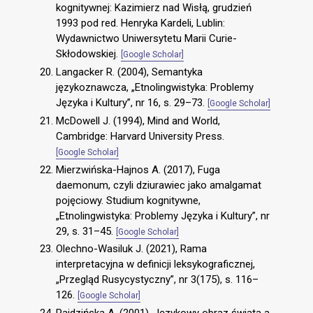
kognitywnej: Kazimierz nad Wisłą, grudzień
1993 pod red. Henryka Kardeli, Lublin:
Wydawnictwo Uniwersytetu Marii Curie-
Skłodowskiej.
[Google Scholar]
Langacker R. (2004), Semantyka
językoznawcza, „Etnolingwistyka: Problemy
Języka i Kultury”, nr 16, s. 29–73.
[Google Scholar]
McDowell J. (1994), Mind and World,
Cambridge: Harvard University Press.
[Google Scholar]
Mierzwińska-Hajnos A. (2017), Fuga
daemonum, czyli dziurawiec jako amalgamat
pojęciowy. Studium kognitywne,
„Etnolingwistyka: Problemy Języka i Kultury”, nr
29, s. 31–45.
[Google Scholar]
Olechno-Wasiluk J. (2021), Rama
interpretacyjna w definicji leksykograficznej,
„Przegląd Rusycystyczny”, nr 3(175), s. 116–
126.
[Google Scholar]