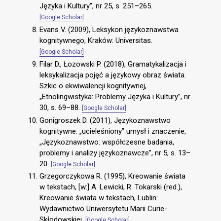
Języka i Kultury”, nr 25, s. 251–265.
[Google Scholar]
Evans V. (2009), Leksykon językoznawstwa
kognitywnego, Kraków: Universitas.
[Google Scholar]
Filar D., Łozowski P. (2018), Gramatykalizacja i
leksykalizacja pojęć a językowy obraz świata.
Szkic o ekwiwalencji kognitywnej,
„Etnolingwistyka: Problemy Języka i Kultury”, nr
30, s. 69–88.
[Google Scholar]
Gonigroszek D. (2011), Językoznawstwo
kognitywne: „ucieleśniony” umysł i znaczenie,
„Językoznawstwo: współczesne badania,
problemy i analizy językoznawcze”, nr 5, s. 13–
20.
[Google Scholar]
Grzegorczykowa R. (1995), Kreowanie świata
w tekstach, [w:] A. Lewicki, R. Tokarski (red.),
Kreowanie świata w tekstach, Lublin:
Wydawnictwo Uniwersytetu Marii Curie-
Skłodowskiej.
[Google Scholar]