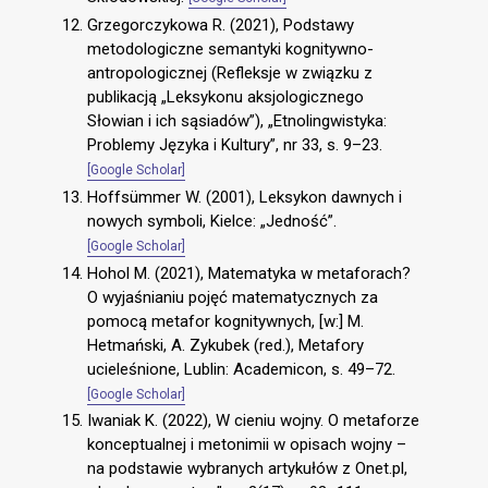
Grzegorczykowa R. (2021), Podstawy
metodologiczne semantyki kognitywno-
antropologicznej (Refleksje w związku z
publikacją „Leksykonu aksjologicznego
Słowian i ich sąsiadów”), „Etnolingwistyka:
Problemy Języka i Kultury”, nr 33, s. 9–23.
[Google Scholar]
Hoffsümmer W. (2001), Leksykon dawnych i
nowych symboli, Kielce: „Jedność”.
[Google Scholar]
Hohol M. (2021), Matematyka w metaforach?
O wyjaśnianiu pojęć matematycznych za
pomocą metafor kognitywnych, [w:] M.
Hetmański, A. Zykubek (red.), Metafory
ucieleśnione, Lublin: Academicon, s. 49–72.
[Google Scholar]
Iwaniak K. (2022), W cieniu wojny. O metaforze
konceptualnej i metonimii w opisach wojny –
na podstawie wybranych artykułów z Onet.pl,