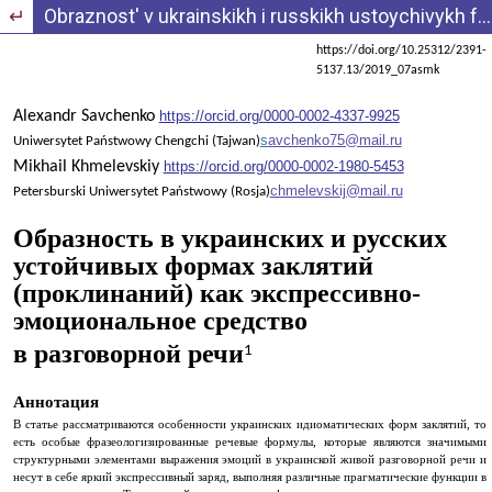
Wróć do szczegółów artykułu
Obraznost' v ukrainskikh i russkikh ustoychivykh formakh zaklyatiy (proklinaniy) kak ekspressivno-emotsional'noye sredstvo v razgovornoy rechi