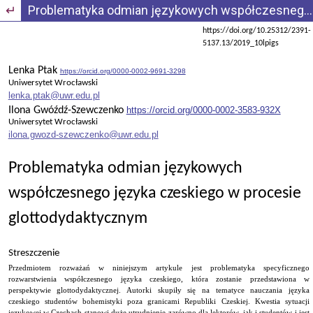
Wróć do szczegółów artykułu
Problematyka odmian językowych współczesnego języka czeskiego w procesie glottodydaktycznym