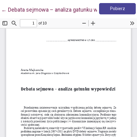
Pobie
Wróć do szczegółów artykułu
Pobierz
←
Debata sejmowa – analiza gatunku wypowiedzi