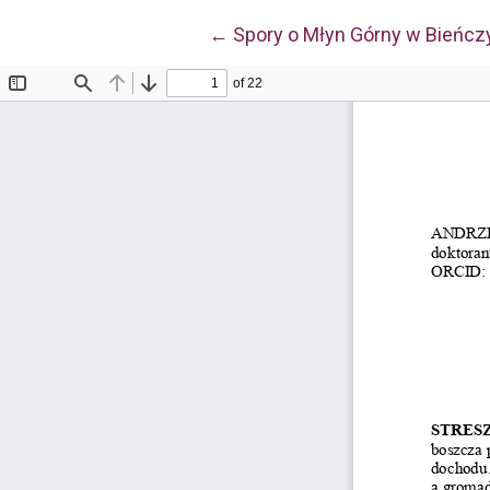
Wróć do szczegółów artykułu
←
Spory o Młyn Górny w Bieńcz