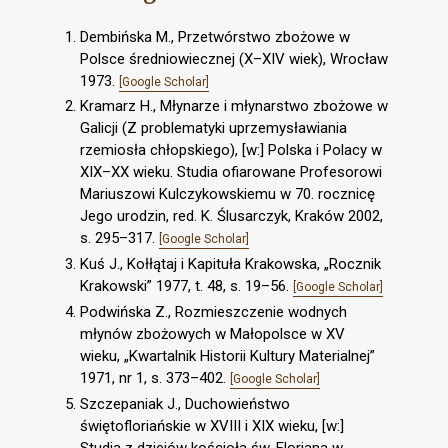
Dembińska M., Przetwórstwo zbożowe w
Polsce średniowiecznej (X–XIV wiek), Wrocław
1973.
[Google Scholar]
Kramarz H., Młynarze i młynarstwo zbożowe w
Galicji (Z problematyki uprzemysławiania
rzemiosła chłopskiego), [w:] Polska i Polacy w
XIX–XX wieku. Studia ofiarowane Profesorowi
Mariuszowi Kulczykowskiemu w 70. rocznicę
Jego urodzin, red. K. Ślusarczyk, Kraków 2002,
s. 295–317.
[Google Scholar]
Kuś J., Kołłątaj i Kapituła Krakowska, „Rocznik
Krakowski” 1977, t. 48, s. 19–56.
[Google Scholar]
Podwińska Z., Rozmieszczenie wodnych
młynów zbożowych w Małopolsce w XV
wieku, „Kwartalnik Historii Kultury Materialnej”
1971, nr 1, s. 373–402.
[Google Scholar]
Szczepaniak J., Duchowieństwo
świętofloriańskie w XVIII i XIX wieku, [w:]
Studia z dziejów kościoła św. Floriana w