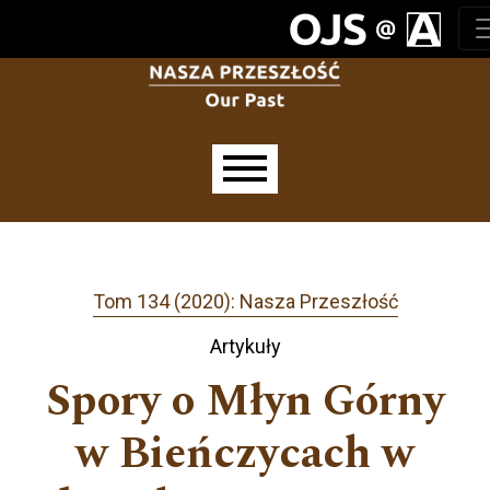
Przejdź do głównego menu
Przejdź do sekcji głównej
Przejdź do stopki
Main menu
Tom 134 (2020): Nasza Przeszłość
Artykuły
Spory o Młyn Górny
w Bieńczycach w