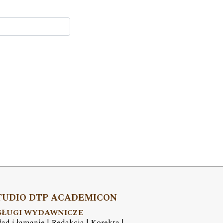
TUDIO DTP ACADEMICON
SŁUGI WYDAWNICZE
ład i łamanie | Redakcja | Korekta |