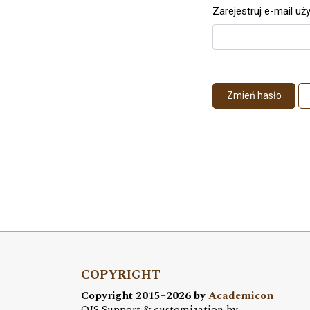
Zarejestruj e-mail u
Wymagane
Zmień hasło
COPYRIGHT
Copyright 2015–2026 by
Academicon
OJS Support & customization by