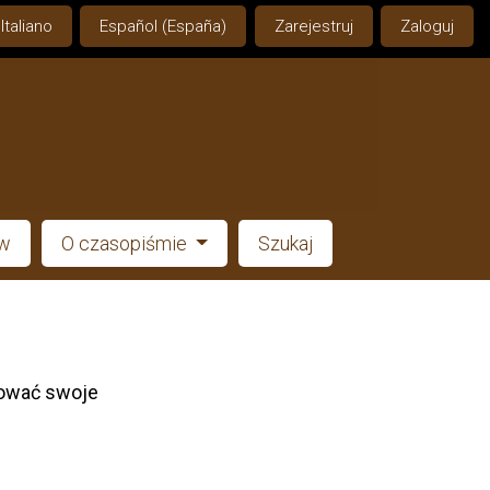
Italiano
Español (España)
Zarejestruj
Zaloguj
ów
O czasopiśmie
Szukaj
tować swoje