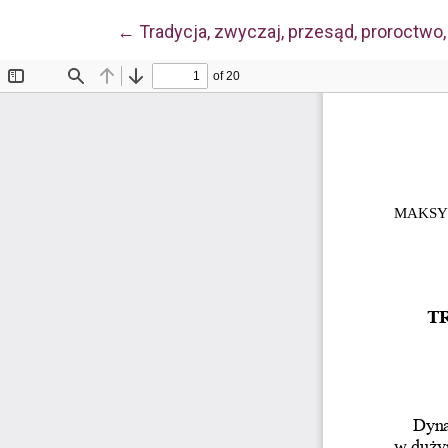
Wróć do szczegółów artykułu
←
Tradycja, zwyczaj, przesąd, proroctwo