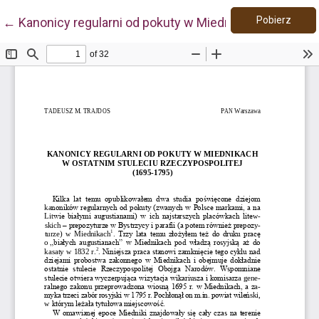
Pobie
Wróć do szczegółów artykułu
Pobierz
←
Kanonicy regularni od pokuty w Miednikach w ostatn