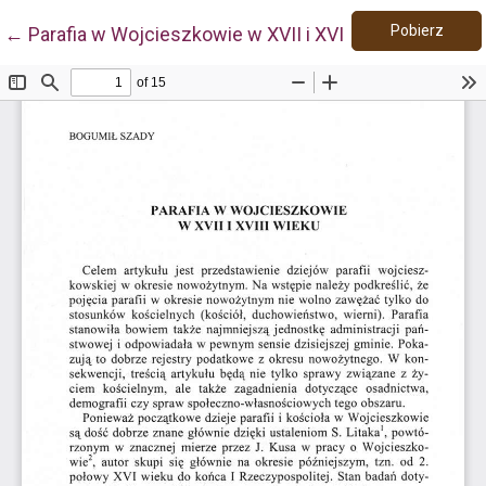
Pobie
Wróć do szczegółów artykułu
Pobierz
←
Parafia w Wojcieszkowie w XVII i XVIII wieku