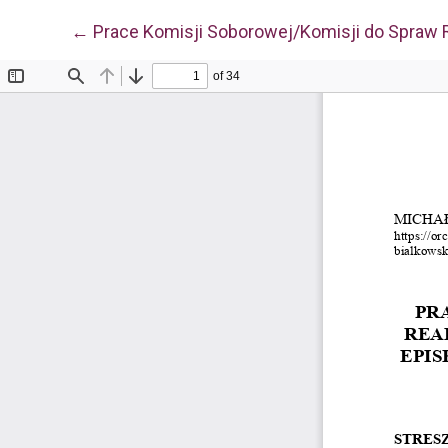
Wróć do szczegółów artykułu
←
Prace Komisji Soborowej/Komisji do Spraw R