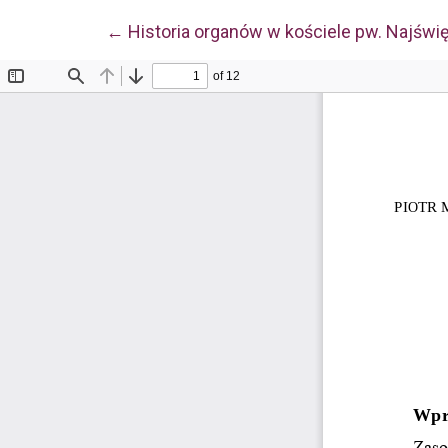
Wróć do szczegółów artykułu
←
Historia organów w kościele pw. Najśw