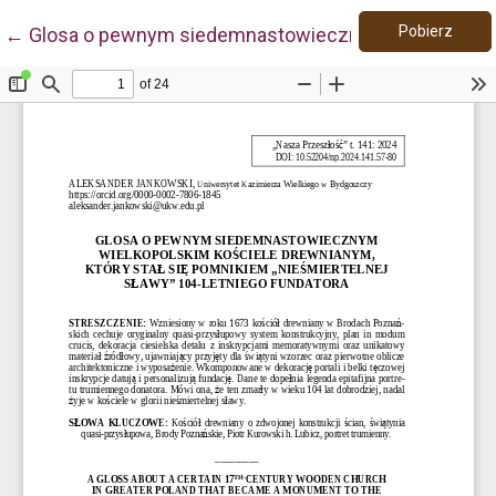
Pobie
Wróć do szczegółów artykułu
Pobierz
←
Glosa o pewnym siedemnastowiecznym wielkopolskim k