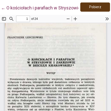
Pobie
Wróć do szczegółów artykułu
Pobierz
←
O kościołach i parafiach w Stryszowie i Zakrzowie w 