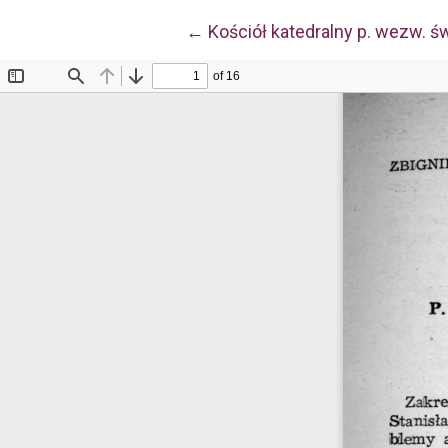
Wróć do szczegółów artykułu
←
Kościół katedralny p. wezw. ś