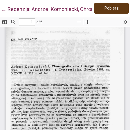
Pobie
Wróć do szczegółów artykułu
Pobierz
←
Recenzja: Andrzej Komoniecki, Chronografia albo Dzie