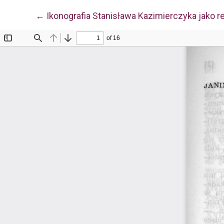
Wróć do szczegółów artykułu
←
Ikonografia Stanisława Kazimierczyka jako r