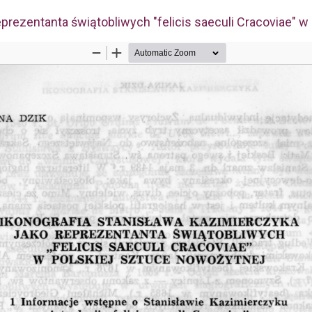
eprezentanta świątobliwych "felicis saeculi Cracoviae" w