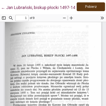
Pobie
Wróć do szczegółów artykułu
Pobierz
←
Jan Lubrański, biskup płocki 1497-1498