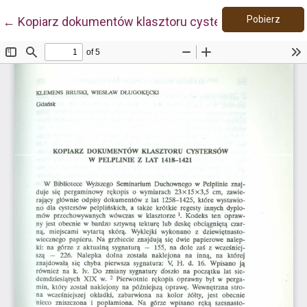
Pobie
Wróć do szczegółów artykułu
Pobierz
←
Kopiarz dokumentów klasztoru cystersów w Pelplinie