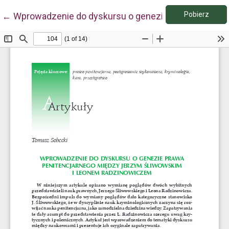
Pobie
Wróć do szczegółów artykułu
Pobierz
←
Wprowadzenie do dyskursu o genezie prawa penite