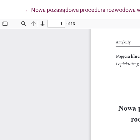
Wróć do szczegółów artykułu
←
Nowa pozasądowa procedura rozwodowa w p