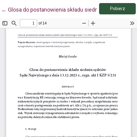
Pobie
Wróć do szczegółów artykułu
Pobierz
←
Glosa do postanowienia składu siedmiu sędziów Sądu 