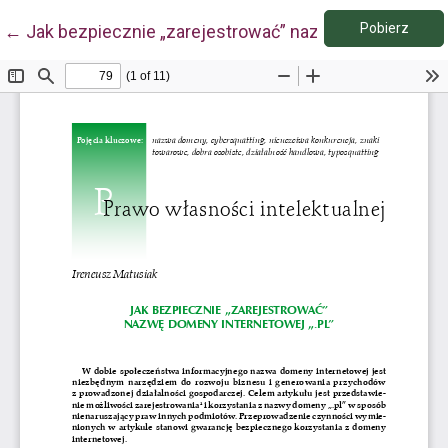
Pobie
Wróć do szczegółów artykułu
Pobierz
←
Jak bezpiecznie „zarejestrować” nazwę domeny inter