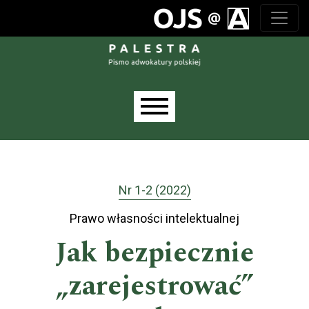
Przejdź do głównego menu
Przejdź do sekcji głównej
Przejdź do stopki
Main menu
Nr 1-2 (2022)
Prawo własności intelektualnej
Jak bezpiecznie
„zarejestrować”