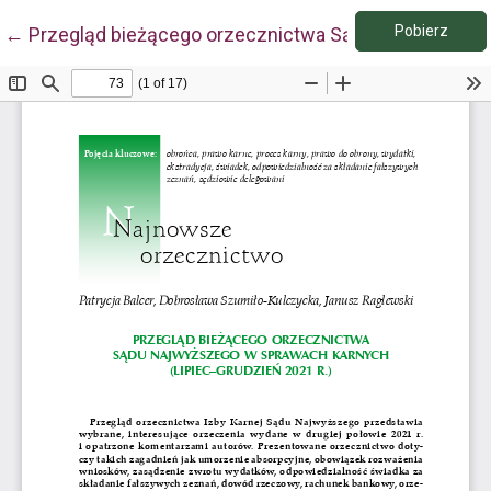
Pobie
Wróć do szczegółów artykułu
Pobierz
←
Przegląd bieżącego orzecznictwa Sądu Najwyższego 