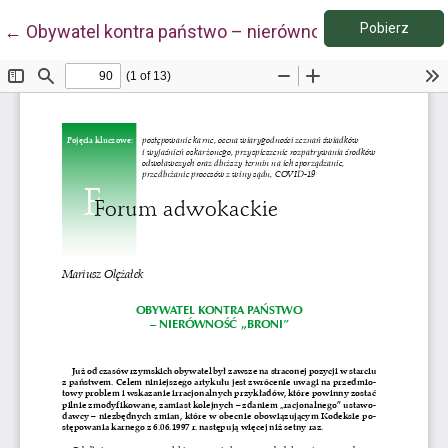
Pobie
Wróć do szczegółów artykułu
Pobierz
←
Obywatel kontra państwo – nierówność „broni”