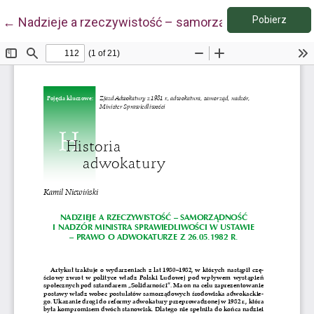
Pobie
Wróć do szczegółów artykułu
Pobierz
←
Nadzieje a rzeczywistość – samorządność i nadzór M