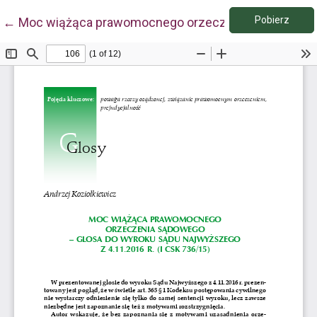
Pobie
Wróć do szczegółów artykułu
Pobierz
←
Moc wiążąca prawomocnego orzeczenia sądowego – g