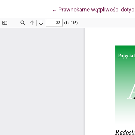
Wróć do szczegółów artykułu
←
Prawnokarne wątpliwości dotyc