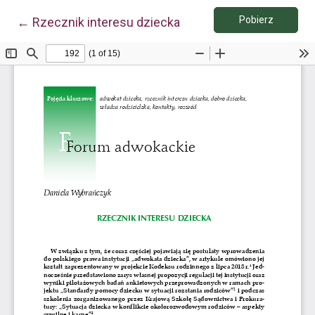
Pobierz 
Wróć do szczegółów artykułu
Pobierz
←
Rzecznik interesu dziecka