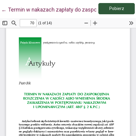
Pobie
Wróć do szczegółów artykułu
Pobierz
←
Termin w nakazach zapłaty do zaspokojenia roszczen