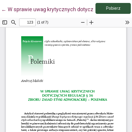
Pobie
Wróć do szczegółów artykułu
Pobierz
←
W sprawie uwag krytycznych dotyczących regulacji §