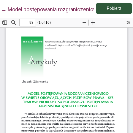
Pobie
Wróć do szczegółów artykułu
Pobierz
←
Model postępowania rozgraniczeniowego w świetle 