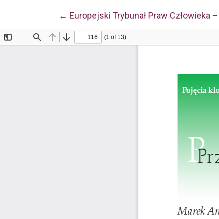
Wróć do szczegółów artykułu
←
Europejski Trybunał Praw Człowieka –