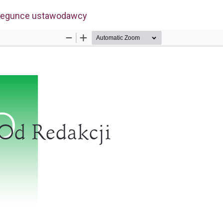
łu
 biegunce ustawodawcy