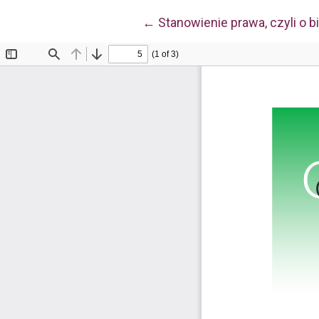
Wróć do szczegółów artyku
←
Stanowienie prawa, czyli o