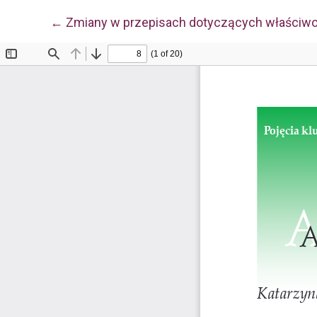
Wróć do szczegółów artykułu
←
Zmiany w przepisach dotyczących właściwoś