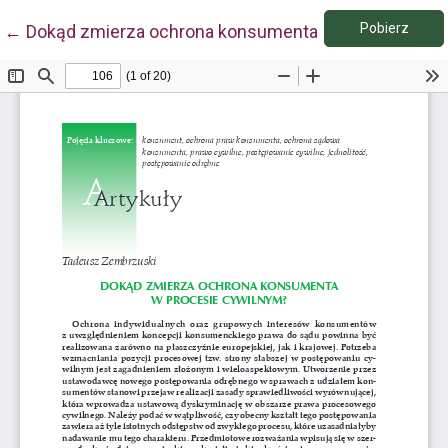
Pobie
Wróć do szczegółów artykułu
Pobierz
←
Dokąd zmierza ochrona konsumenta w procesie cyw