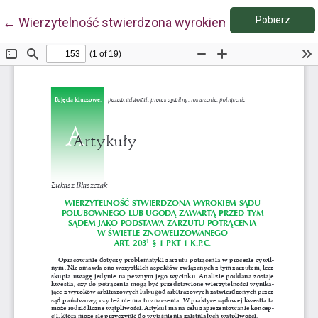
Pobie
Wróć do szczegółów artykułu
Pobierz
←
Wierzytelność stwierdzona wyrokiem sądu polubowneg