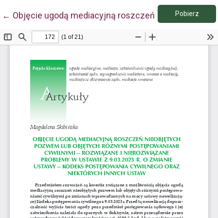
Pobie
Wróć do szczegółów artykułu
Pobierz
←
Objęcie ugodą mediacyjną roszczeń nieobjętych poz