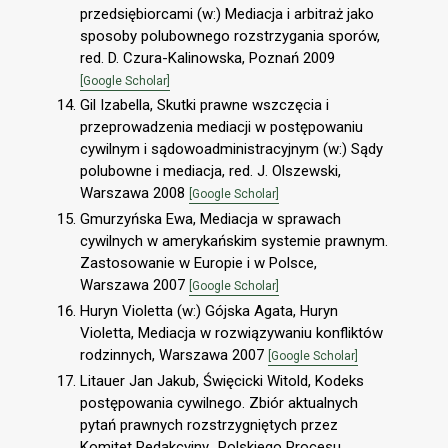
przedsiębiorcami (w:) Mediacja i arbitraż jako
sposoby polubownego rozstrzygania sporów,
red. D. Czura-Kalinowska, Poznań 2009
[Google Scholar]
Gil Izabella, Skutki prawne wszczęcia i
przeprowadzenia mediacji w postępowaniu
cywilnym i sądowoadministracyjnym (w:) Sądy
polubowne i mediacja, red. J. Olszewski,
Warszawa 2008
[Google Scholar]
Gmurzyńska Ewa, Mediacja w sprawach
cywilnych w amerykańskim systemie prawnym.
Zastosowanie w Europie i w Polsce,
Warszawa 2007
[Google Scholar]
Huryn Violetta (w:) Gójska Agata, Huryn
Violetta, Mediacja w rozwiązywaniu konfliktów
rodzinnych, Warszawa 2007
[Google Scholar]
Litauer Jan Jakub, Święcicki Witold, Kodeks
postępowania cywilnego. Zbiór aktualnych
pytań prawnych rozstrzygniętych przez
Komitet Redakcyjny „Polskiego Procesu