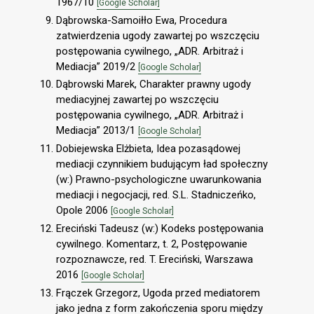
1967/10
[Google Scholar]
Dąbrowska-Samoiłło Ewa, Procedura
zatwierdzenia ugody zawartej po wszczęciu
postępowania cywilnego, „ADR. Arbitraż i
Mediacja” 2019/2
[Google Scholar]
Dąbrowski Marek, Charakter prawny ugody
mediacyjnej zawartej po wszczęciu
postępowania cywilnego, „ADR. Arbitraż i
Mediacja” 2013/1
[Google Scholar]
Dobiejewska Elżbieta, Idea pozasądowej
mediacji czynnikiem budującym ład społeczny
(w:) Prawno-psychologiczne uwarunkowania
mediacji i negocjacji, red. S.L. Stadniczeńko,
Opole 2006
[Google Scholar]
Ereciński Tadeusz (w:) Kodeks postępowania
cywilnego. Komentarz, t. 2, Postępowanie
rozpoznawcze, red. T. Ereciński, Warszawa
2016
[Google Scholar]
Frączek Grzegorz, Ugoda przed mediatorem
jako jedna z form zakończenia sporu między