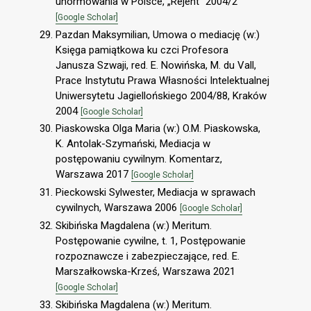
unormowania w Polsce, „Rejent” 2004/2
[Google Scholar]
Pazdan Maksymilian, Umowa o mediację (w:)
Księga pamiątkowa ku czci Profesora
Janusza Szwaji, red. E. Nowińska, M. du Vall,
Prace Instytutu Prawa Własności Intelektualnej
Uniwersytetu Jagiellońskiego 2004/88, Kraków
2004
[Google Scholar]
Piaskowska Olga Maria (w:) O.M. Piaskowska,
K. Antolak-Szymański, Mediacja w
postępowaniu cywilnym. Komentarz,
Warszawa 2017
[Google Scholar]
Pieckowski Sylwester, Mediacja w sprawach
cywilnych, Warszawa 2006
[Google Scholar]
Skibińska Magdalena (w:) Meritum.
Postępowanie cywilne, t. 1, Postępowanie
rozpoznawcze i zabezpieczające, red. E.
Marszałkowska-Krześ, Warszawa 2021
[Google Scholar]
Skibińska Magdalena (w:) Meritum.