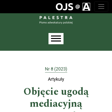
Przejdź do głównego menu
Przejdź do sekcji głównej
Przejdź do stopki
Main menu
Nr 8 (2023)
Artykuły
Objęcie ugodą
mediacyjną