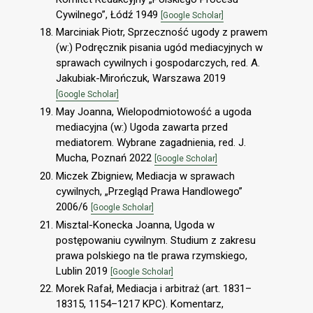
Cywilnego”, Łódź 1949
[Google Scholar]
Marciniak Piotr, Sprzeczność ugody z prawem
(w:) Podręcznik pisania ugód mediacyjnych w
sprawach cywilnych i gospodarczych, red. A.
Jakubiak-Mirończuk, Warszawa 2019
[Google Scholar]
May Joanna, Wielopodmiotowość a ugoda
mediacyjna (w:) Ugoda zawarta przed
mediatorem. Wybrane zagadnienia, red. J.
Mucha, Poznań 2022
[Google Scholar]
Miczek Zbigniew, Mediacja w sprawach
cywilnych, „Przegląd Prawa Handlowego”
2006/6
[Google Scholar]
Misztal-Konecka Joanna, Ugoda w
postępowaniu cywilnym. Studium z zakresu
prawa polskiego na tle prawa rzymskiego,
Lublin 2019
[Google Scholar]
Morek Rafał, Mediacja i arbitraż (art. 1831–
18315, 1154–1217 KPC). Komentarz,