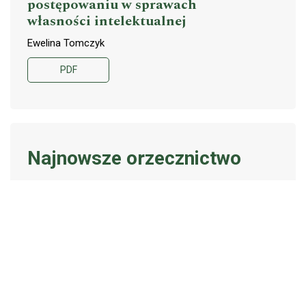
postępowaniu w sprawach
własności intelektualnej
Ewelina Tomczyk
PDF
Najnowsze orzecznictwo
Europejski Trybunał Praw
128-137
Człowieka – przegląd
orzecznictwa (styczeń –
marzec 2024 r.)
Marek Antoni Nowicki
PDF