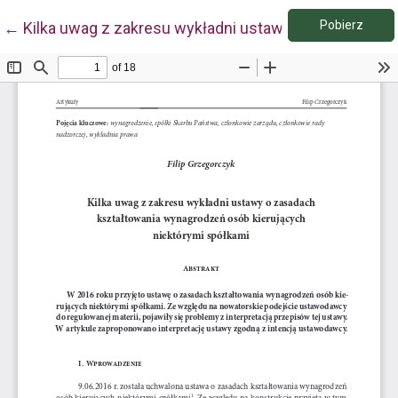
Pobie
Wróć do szczegółów artykułu
Pobierz
←
Kilka uwag z zakresu wykładni ustawy o zasadach k