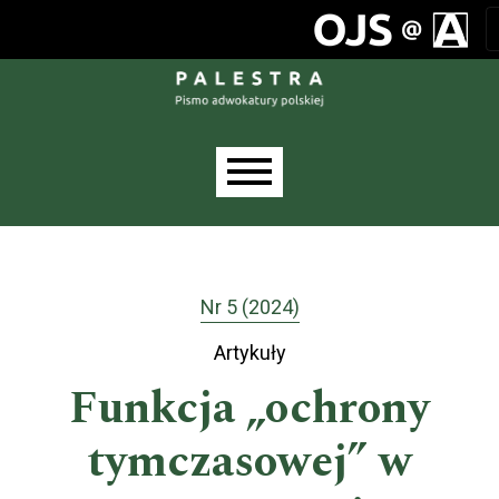
Przejdź do głównego menu
Przejdź do sekcji głównej
Przejdź do stopki
Main menu
Nr 5 (2024)
Artykuły
Funkcja „ochrony
tymczasowej” w