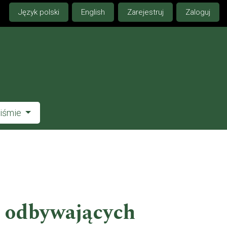
Język polski
English
Zarejestruj
Zaloguj
piśmie
b odbywających