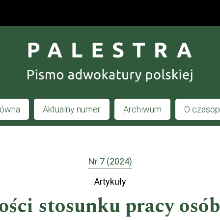
łówna
Aktualny numer
Archiwum
O czaso
Nr 7 (2024)
Artykuły
ości stosunku pracy osó