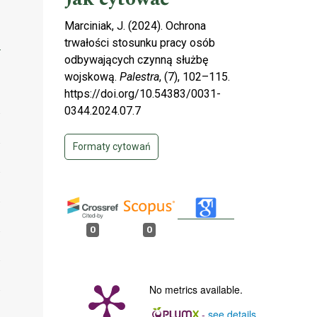
Marciniak, J. (2024). Ochrona
trwałości stosunku pracy osób
]
odbywających czynną służbę
wojskową.
Palestra
, (7), 102–115.
https://doi.org/10.54383/0031-
0344.2024.07.7
Formaty cytowań
0
0
No metrics available.
-
see details